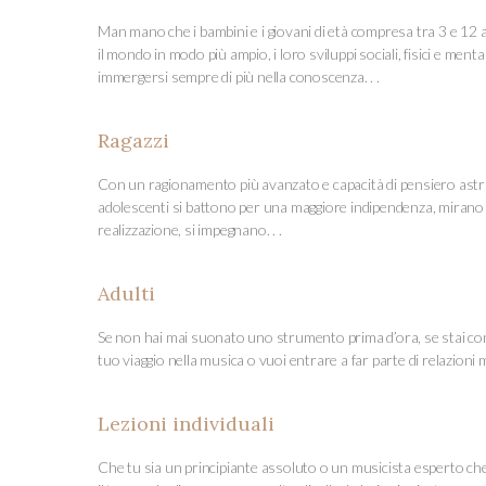
Man mano che i bambini e i giovani di età compresa tra 3 e 12
il mondo in modo più ampio, i loro sviluppi sociali, fisici e mental
immergersi sempre di più nella conoscenza. . .
Ragazzi
Con un ragionamento più avanzato e capacità di pensiero astrat
adolescenti si battono per una maggiore indipendenza, mirano
realizzazione, si impegnano. . .
Adulti
Se non hai mai suonato uno strumento prima d’ora, se stai co
tuo viaggio nella musica o vuoi entrare a far parte di relazioni mu
Lezioni individuali
Che tu sia un principiante assoluto o un musicista esperto che