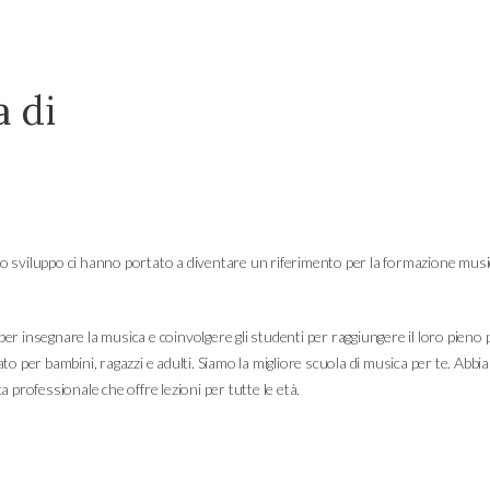
a di
uo sviluppo ci hanno portato a diventare un riferimento per la formazione music
per insegnare la musica e coinvolgere gli studenti per raggiungere il loro pieno p
zato per bambini, ragazzi e adulti. Siamo la migliore scuola di musica per te. Abb
ca professionale che offre lezioni per tutte le età.