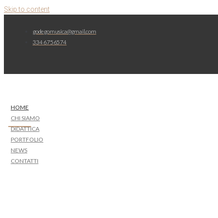
Skip to content
godegomusica@gmail.com
334 6756574
HOME
CHI SIAMO
DIDATTICA
PORTFOLIO
NEWS
CONTATTI