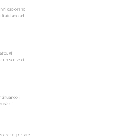
 anni esplorano
i li aiutano ad
to, gli
 a un senso di
ntinuando il
sicali. . .
 cerca di portare